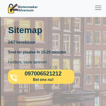
Slotenmaker
Hilversum
Sitemap
24/7 bereikbaar
Snel ter plaatse in 15-25 minuten
Heldere, vaste tarieven
097006521212
Bel ons nu!