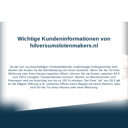
Wichtige Kundeninformationen von
hilversumslotenmakers.nl
Da die von uns beschäftigten Schlüsseldienste unabhängige Auftragnehmer sind,
werden die Kosten für die Dienstleistung von ihnen bestimmt. Wenn Sie die Tür Ihrer
Wohnung oder Ihres Hauses tagsüber öffnen, können Sie mit Kosten zwischen 69 €
und 199 € zuzüglich Transportkosten rechnen. Nachts, an Wochenenden und
Feiertagen wird ein Aufschlag von bis zu 100 % erhoben. Der Preis "ab" von 39 € gilt
für die billigste Öffnung (z.B. einfaches Öffnen eines Riegels mit einem Dietrich), aber
nicht für die Tür eines Hauses oder einer Wohnung.