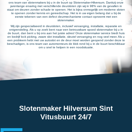
ons team van slotenmakers bij u in de buurt op Slotenmaker-Hilversum. Dankzij onze
jarenlange ervaring met verschillende deursloten zijn wij in 98% van de gevallen in
staat om deuren zonder schade te openen. Het is bijna onmogelijk om moderne sloten
te openen zonder kennis en gereedschap. Het is in uw eigen belang dat u bij de
eerste tekenen van een defect deurmechanisme contact opneemt met een
slotenmaker.
Wij zijn gespecialiseerd in deursloten, inclusief vervanging, installatie, reparatie en
ontgrendeling. Als u op zoek bent naar een betrouwbare spoed slotenmaker bij u in
de buurt, dan bent u bij ons aan het juiste adres! Onze slotenmaker service biedt huis
en bedrijf lock picking, zware slot installatie, sleutel vervanging en nog veel meer. Als u
een probleem hebt met uw autoslot en de deur moet worden geopend zonder deze te
beschadigen, is ons team van automonteurs de klok rond bij u in de buurt beschikbaar
om u snel te helpen in een noodsituatie.
Slotenmaker Hilversum Sint
Vitusbuurt 24/7