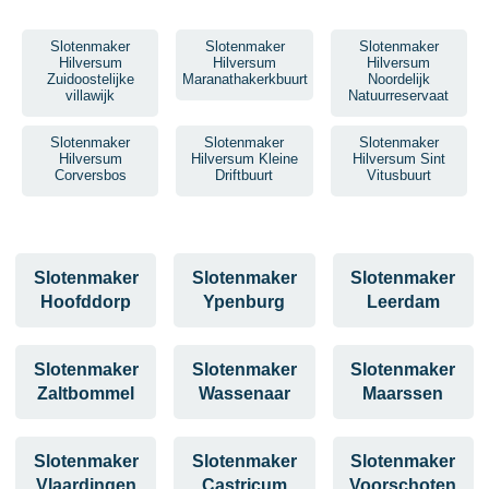
Slotenmaker
Slotenmaker
Slotenmaker
Hilversum
Hilversum
Hilversum
Zuidoostelijke
Maranathakerkbuurt
Noordelijk
villawijk
Natuurreservaat
Slotenmaker
Slotenmaker
Slotenmaker
Hilversum
Hilversum Kleine
Hilversum Sint
Corversbos
Driftbuurt
Vitusbuurt
Slotenmaker
Slotenmaker
Slotenmaker
Hoofddorp
Ypenburg
Leerdam
Slotenmaker
Slotenmaker
Slotenmaker
Zaltbommel
Wassenaar
Maarssen
Slotenmaker
Slotenmaker
Slotenmaker
Vlaardingen
Castricum
Voorschoten